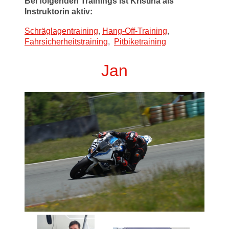
Bei folgenden Trainings ist Kristina als
Instruktorin aktiv:
Schräglagentraining
,
Hang-Off-Training
,
Fahrsicherheitstraining
,
Pitbiketraining
Jan