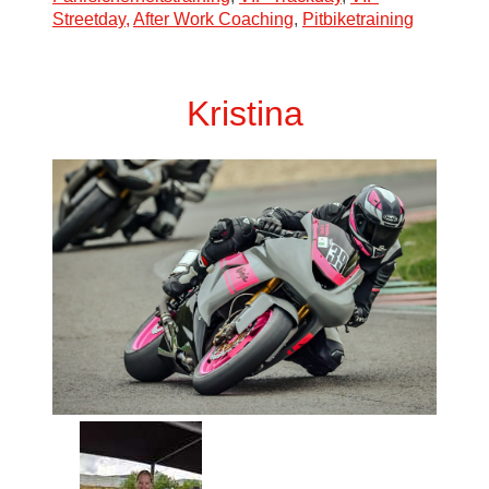
Streetday,
After Work Coaching
,
Pitbiketraining
Kristina